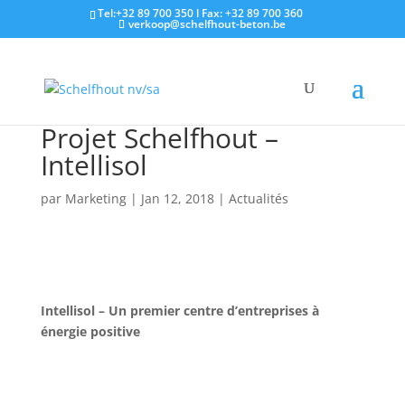
Tel:+32 89 700 350 l Fax: +32 89 700 360
verkoop@schelfhout-beton.be
Projet Schelfhout –
Intellisol
par
Marketing
|
Jan 12, 2018
|
Actualités
Intellisol – Un premier centre d’entreprises à
énergie positive