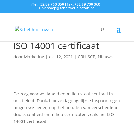
Tel:+32 89 700 350 l Fax: +32 89 700 360
verkoop@schelfhout-beton.be
ISO 14001 certificaat
door
Marketing
|
okt 12, 2021
|
CRH-SCB
,
Nieuws
De zorg voor veiligheid en milieu staat centraal in
ons beleid. Dankzij onze dagdagelijkse inspanningen
mogen we fier zijn op het behalen van verscheidene
duurzaamheid en milieu certificaten zoals het ISO
14001 certificaat.